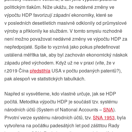
politickým tlakům. Níže ukážu, že nedávné změny ve
výpočtu HDP favorizují západní ekonomiky, které se
v posledních desetiletích masivně odklonily od průmyslové
výroby a přiklonily ke službám. V tomto smyslu rozhodně
není možno považovat nedávné změny ve výpočtu HDP za
nepředpojaté. Spíše to vyznívá jako pokus předefinovat
ustálená měřítka tak, aby byl zachován ekonomický náskok
západu před východem. Když už ne v praxi (víte, že v
r.2019 Čína
předstihla
USA v počtu podaných patentů?),
pak alespoň ve statistických tabulkách.
Napřed si vysvětleme, kdo vlastně určuje, jak se HDP
počítá. Metodika výpočtu HDP je součástí tzv. systému
národních účtů (System of National Accounts –
SNA
).
Prvotní verze systému národních účtů, tzv.
SNA 1953
, byla
vytvořena na počátku padesátých let pod záštitou Rady