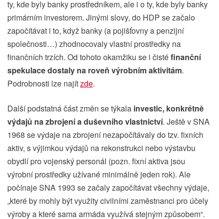
ty, kde byly banky prostředníkem, ale i o ty, kde byly banky
primárním investorem. Jinými slovy, do HDP se začalo
započítávat i to, když banky (a pojišťovny a penzijní
společnosti…) zhodnocovaly vlastní prostředky na
finančních trzích. Od tohoto okamžiku se i čisté
finanční
spekulace dostaly na roveň výrobním aktivitám
.
Podrobnosti lze najít
zde
.
Další podstatná část změn se týkala
investic, konkrétně
výdajů na zbrojení a duševního vlastnictví
. Ještě v SNA
1968 se výdaje na zbrojení nezapočítávaly do tzv. fixních
aktiv, s výjimkou výdajů na rekonstrukci nebo výstavbu
obydlí pro vojenský personál (pozn. fixní aktiva jsou
výrobní prostředky užívané minimálně jeden rok). Ale
počínaje SNA 1993 se začaly započítávat všechny výdaje,
„které by mohly být využity civilními zaměstnanci pro účely
výroby a které sama armáda využívá stejným způsobem“.