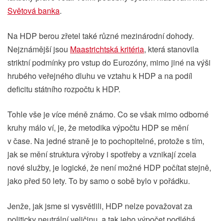
Světová banka
.
Na HDP berou zřetel také různé mezinárodní dohody.
Nejznámější jsou
Maastrichtská kritéria
, která stanovila
striktní podmínky pro vstup do Eurozóny, mimo jiné na výši
hrubého veřejného dluhu ve vztahu k HDP a na podíl
deficitu státního rozpočtu k HDP.
Tohle vše je více méně známo. Co se však mimo odborné
kruhy málo ví, je, že metodika výpočtu HDP se mění
v čase. Na jedné straně je to pochopitelné, protože s tím,
jak se mění struktura výroby i spotřeby a vznikají zcela
nové služby, je logické, že není možné HDP počítat stejně,
jako před 50 lety. To by samo o sobě bylo v pořádku.
Jenže, jak jsme si vysvětlili, HDP nelze považovat za
politicky neutrální veličinu, a tak jeho výpočet podléhá