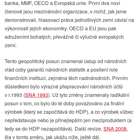
banka, MMF, OECD a Evropská unie. První dva noví
členové jsou mezinárodní organizace, v nichž, jak jsme
demonstrovali, hlasovací práva jednotlivých zemí závisí na
výkonnosti jejich ekonomiky. OECD a EU jsou pak
sdruženími bohatých, převážně či výlučně evropských
zemí.
Tento geopolitický posun znamenal ústup od národních
vlád coby garantů národních statistik a posílení role
finančních institucí, zejména těch nadnárodních. Prvním
důsledkem bylo výrazné přepracování národních účtů
v r.1993 (
SNA 1993
). Už tyto změny znamenaly radikální
posun v tom, co bylo do té doby považováno za finální
výrobek (který se započítává do HDP), a co výrobek vůbec
nepředstavuje nebo je přinejlepším jen meziproduktem (a
tedy se do HDP nezapočítává). Další revize,
SNA 2008
,
šla v tomto směru, jak ukážu níže, ještě dál.