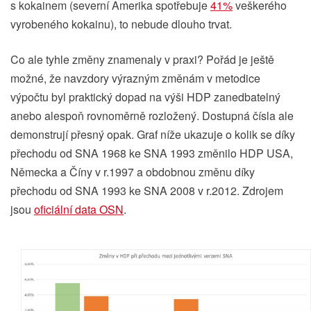
s kokainem (severní Amerika spotřebuje
41%
veškerého
vyrobeného kokainu), to nebude dlouho trvat.
Co ale tyhle změny znamenaly v praxi? Pořád je ještě
možné, že navzdory výrazným změnám v metodice
výpočtu byl praktický dopad na výši HDP zanedbatelný
anebo alespoň rovnoměrně rozložený. Dostupná čísla ale
demonstrují přesný opak. Graf níže ukazuje o kolik se díky
přechodu od SNA 1968 ke SNA 1993 změnilo HDP USA,
Německa a Číny v r.1997 a obdobnou změnu díky
přechodu od SNA 1993 ke SNA 2008 v r.2012. Zdrojem
jsou
oficiální data OSN
.