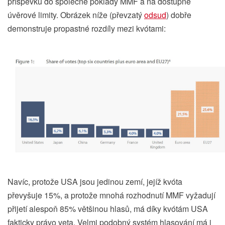
příspěvků do společné poklady MMF a na dostupné
úvěrové limity. Obrázek níže (převzatý
odsud
) dobře
demonstruje propastné rozdíly mezi kvótami:
Navíc, protože USA jsou jedinou zemí, jejíž kvóta
převyšuje 15%, a protože mnohá rozhodnutí MMF vyžadují
přijetí alespoň 85% většinou hlasů, má díky kvótám USA
fakticky právo veta. Velmi podobný systém hlasování má i