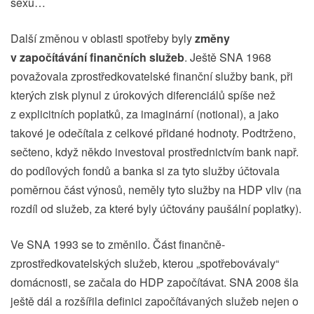
sexu…
Další změnou v oblasti spotřeby byly
změny
v započítávání finančních služeb
. Ještě SNA 1968
považovala zprostředkovatelské finanční služby bank, při
kterých zisk plynul z úrokových diferenciálů spíše než
z explicitních poplatků, za imaginární (notional), a jako
takové je odečítala z celkové přidané hodnoty. Podtrženo,
sečteno, když někdo investoval prostřednictvím bank např.
do podílových fondů a banka si za tyto služby účtovala
poměrnou část výnosů, neměly tyto služby na HDP vliv (na
rozdíl od služeb, za které byly účtovány paušální poplatky).
Ve SNA 1993 se to změnilo. Část finančně-
zprostředkovatelských služeb, kterou „spotřebovávaly“
domácnosti, se začala do HDP započítávat. SNA 2008 šla
ještě dál a rozšířila definici započítávaných služeb nejen o