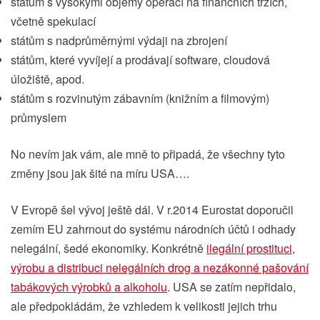
státům s vysokými objemy operací na finančních trzích,
včetně spekulací
státům s nadprůměrnými výdaji na zbrojení
státům, které vyvíjejí a prodávají software, cloudová
úložiště, apod.
státům s rozvinutým zábavním (knižním a filmovým)
průmyslem
No nevím jak vám, ale mně to připadá, že všechny tyto
změny jsou jak šité na míru USA….
V Evropě šel vývoj ještě dál. V r.2014 Eurostat doporučil
zemím EU zahrnout do systému národních účtů i odhady
nelegální, šedé ekonomiky. Konkrétně
ilegální prostituci,
výrobu a distribuci nelegálních drog a nezákonné pašování
tabákových výrobků a alkoholu
. USA se zatím nepřidalo,
ale předpokládám, že vzhledem k velikosti jejich trhu