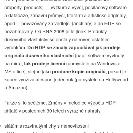
property products) — výzkum a vývoj, počítačový software
a databáze, zábavní průmysl, literární a artistické originály,
apod. – považovány za vedlejší (ancillary) a do HDP se
nezahrnovaly. Od SNA 2008 je to jinak. Produkty
duševního vlastnictví se dostaly na roveň ostatním
výrobkům.
Do HDP se začaly započítávat jak prodeje
originálů duševního vlastnictví
(např. software vyvinutý
na míru),
tak prodeje licencí
(pomyslete na Windows a
MS office), stejně jako
prodané kopie originálů
, pokud je
kupec využívá alespoň jeden rok (pomyslete na Hollywood
a Amazon).
Takže si to sečtěme. Změny v metodice výpočtu HDP
přijaté v posledních 30 letech výrazně nahrály
státům s rozvinutými trhy s nemovitostmi