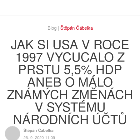
Respekt
Vy
Blog |
Štěpán Čábelka
JAK SI USA V ROCE
1997 VYCUCALO Z
PRSTU 5,5% HDP
ANEB O MÁLO
ZNÁMÝCH ZMĚNÁCH
V SYSTÉMU
NÁRODNÍCH ÚČTŮ
Štěpán Čábelka
26. 9. 2020 11:09