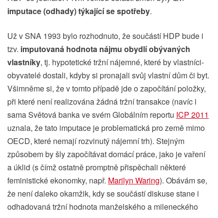
imputace (odhady) týkající se spotřeby
.
Už v SNA 1993 bylo rozhodnuto, že součástí HDP bude i
tzv.
imputovaná hodnota nájmu obydlí obývaných
vlastníky
, tj. hypotetické tržní nájemné, které by vlastníci-
obyvatelé dostali, kdyby si pronajali svůj vlastní dům či byt.
Všimněme si, že v tomto případě jde o započítání položky,
při které není realizována žádná tržní transakce (navíc i
sama Světová banka ve svém Globálním reportu
ICP 2011
uznala, že tato imputace je problematická pro země mimo
OECD, které nemají rozvinutý nájemní trh). Stejným
způsobem by šly započítávat domácí práce, jako je vaření
a úklid (s čímž ostatně promptně přispěchali některé
feministické ekonomky, např.
Marilyn Waring
). Obávám se,
že není daleko okamžik, kdy se součástí diskuse stane i
odhadovaná tržní hodnota manželského a mileneckého