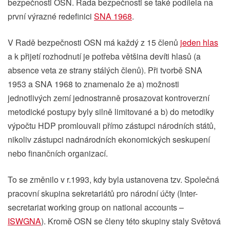
bezpečnosti OSN. Rada bezpečnosti se také podílela na
první výrazné redefinici
SNA 1968
.
V Radě bezpečnosti OSN má každý z 15 členů
jeden hlas
a k přijetí rozhodnutí je potřeba většina devíti hlasů (a
absence veta ze strany stálých členů). Při tvorbě SNA
1953 a SNA 1968 to znamenalo že a) možnosti
jednotlivých zemí jednostranně prosazovat kontroverzní
metodické postupy byly silně limitované a b) do metodiky
výpočtu HDP promlouvali přímo zástupci národních států,
nikoliv zástupci nadnárodních ekonomických seskupení
nebo finančních organizací.
To se změnilo v r.1993, kdy byla ustanovena tzv. Společná
pracovní skupina sekretariátů pro národní účty (Inter-
secretariat working group on national accounts –
ISWGNA
). Kromě OSN se členy této skupiny staly Světová