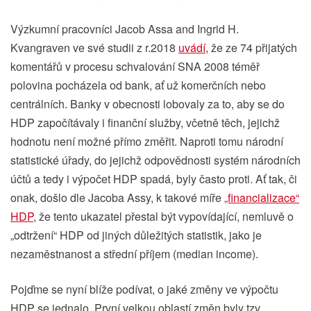
Výzkumní pracovníci Jacob Assa and Ingrid H.
Kvangraven ve své studii z r.2018
uvádí
, že ze 74 přijatých
komentářů v procesu schvalování SNA 2008 téměř
polovina pocházela od bank, ať už komerčních nebo
centrálních. Banky v obecnosti lobovaly za to, aby se do
HDP započítávaly i finanční služby, včetně těch, jejichž
hodnotu není možné přímo změřit. Naproti tomu národní
statistické úřady, do jejichž odpovědnosti systém národních
účtů a tedy i výpočet HDP spadá, byly často proti. Ať tak, či
onak, došlo dle Jacoba Assy, k takové míře
„financializace“
HDP
, že tento ukazatel přestal být vypovídající, nemluvě o
„odtržení“ HDP od jiných důležitých statistik, jako je
nezaměstnanost a střední příjem (median income).
Pojďme se nyní blíže podívat, o jaké změny ve výpočtu
HDP se jednalo. První velkou oblastí změn byly tzv.