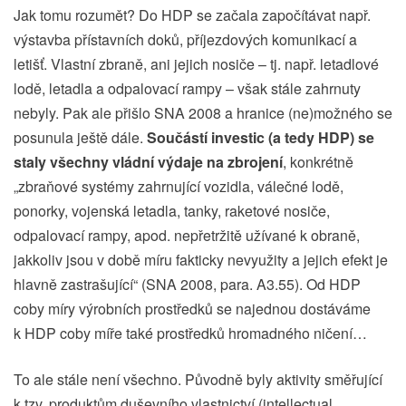
Jak tomu rozumět? Do HDP se začala započítávat např.
výstavba přístavních doků, příjezdových komunikací a
letišť. Vlastní zbraně, ani jejich nosiče – tj. např. letadlové
lodě, letadla a odpalovací rampy – však stále zahrnuty
nebyly. Pak ale přišlo SNA 2008 a hranice (ne)možného se
posunula ještě dále.
Součástí investic (a tedy HDP) se
staly všechny vládní výdaje na zbrojení
, konkrétně
„zbraňové systémy zahrnující vozidla, válečné lodě,
ponorky, vojenská letadla, tanky, raketové nosiče,
odpalovací rampy, apod. nepřetržitě užívané k obraně,
jakkoliv jsou v době míru fakticky nevyužity a jejich efekt je
hlavně zastrašující“ (SNA 2008, para. A3.55). Od HDP
coby míry výrobních prostředků se najednou dostáváme
k HDP coby míře také prostředků hromadného ničení…
To ale stále není všechno. Původně byly aktivity směřující
k tzv. produktům duševního vlastnictví (intellectual