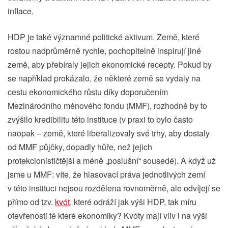
inflace.
HDP je také významné politické aktivum. Země, které
rostou nadprůměrně rychle, pochopitelně inspirují jiné
země, aby přebíraly jejich ekonomické recepty. Pokud by
se například prokázalo, že některé země se vydaly na
cestu ekonomického růstu díky doporučením
Mezinárodního měnového fondu (MMF), rozhodně by to
zvýšilo kredibilitu této instituce (v praxi to bylo často
naopak – země, které liberalizovaly své trhy, aby dostaly
od MMF půjčky, dopadly hůře, než jejich
protekcionističtější a méně „poslušní“ sousedé). A když už
jsme u MMF: víte, že hlasovací práva jednotlivých zemí
v této instituci nejsou rozdělena rovnoměrně, ale odvíjejí se
přímo od tzv.
kvót
, které odráží jak výši HDP, tak míru
otevřenosti té které ekonomiky? Kvóty mají vliv i na výši