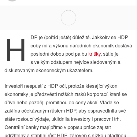
H
DP je (pořád ještě) důležité. Jakkoliv se HDP
coby míra výkonu národních ekonomik dostává
poslední dobou pod palbu
kritiky
, stále je
s velkým odstupem nejvíce sledovaným a
diskutovaným ekonomickým ukazatelem.
Investoři nespustí z HDP oči, protože klesající výkon
ekonomiky je předzvěstí nižších zisků korporací, které se
dříve nebo později promítnou do ceny akcií. Vláda se
zaklíná očekávaným růstem HDP, aby ospravedlnila své
stále rostoucí výdaje, uklidnila investory i pracovní trh.
Centrální banky mají přímo v popisu práce zajistit
udržitelný a stabilní růst HDP, zároveň s nízkou hladinou