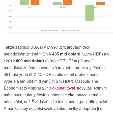
Takže zatímco USA si v r.1997 „přičarovalo“ díky
metodickým změnám SNA
435 mld dolarů
(5,5% HDP) a v
r.2012
600 mld dolarů
(3,9% HDP), Čína při první
metodické změně mávnutím čarovného proutku „přišla“ o
451 mld yenů (5,71% HDP), zatímco při druhé změně
vydělala jen 624 mld yenů (1,2% HDP). Časopis The
Economist to v srpnu 2013
okomentoval
slovy, že jediným
máchnutím ruky „přibyla k americké ekonomice země o
něco větší, než Švédsko“ a že tato změna „potvrdila pozici
Ameriky coby největší světové ekonomiky a dopřála ji o